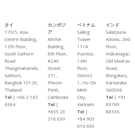
タイ
カンボジ
ベトナム
インド
173/5, Asia
ア
Sailing
Salarpuria
Centre Building,
ANINA
Tower
Adonis, 2nd
12th Floor,
Building,
111A
Floor,
South Sathorn
6th Floor,
Pasteur,
Indiranagar,
Road
#240
14th
Old Madras
Thungmahamek,
Street
floor,
Road,
Sathorn,
271,
District
Bengaluru,
Bangkok 10120,
Phnom
1, Ho Chi
Karnataka
Thailand
Penh,
Minh
560038
Tel
| +66 2 163
Cambodia
City,
Tel
| +91
6364
Tel
|
Vietnam
89769
+855 23
Tel
|
88536
218 630
+84 903
010 693