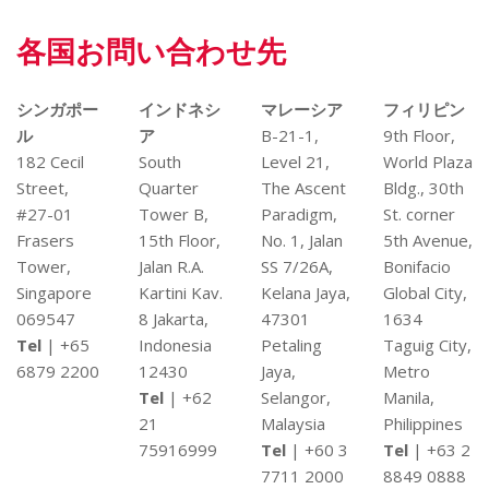
各国お問い合わせ先
シンガポー
インドネシ
マレーシア
フィリピン
ル
ア
B-21-1,
9th Floor,
182 Cecil
South
Level 21,
World Plaza
Street,
Quarter
The Ascent
Bldg., 30th
#27-01
Tower B,
Paradigm,
St. corner
Frasers
15th Floor,
No. 1, Jalan
5th Avenue,
Tower,
Jalan R.A.
SS 7/26A,
Bonifacio
Singapore
Kartini Kav.
Kelana Jaya,
Global City,
069547
8 Jakarta,
47301
1634
Tel
| +65
Indonesia
Petaling
Taguig City,
6879 2200
12430
Jaya,
Metro
Tel
| +62
Selangor,
Manila,
21
Malaysia
Philippines
75916999
Tel
| +60 3
Tel
| +63 2
7711 2000
8849 0888